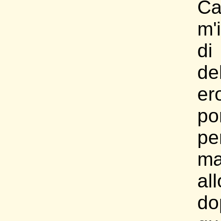
Ca
m'
di
del
er
po
p
ma
al
d