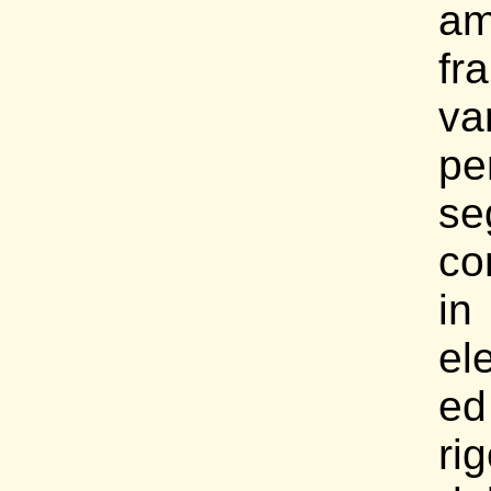
am
f
va
pe
se
co
in
el
e
ri