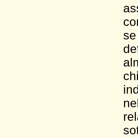
as
co
s
def
al
ch
in
ne
re
sot