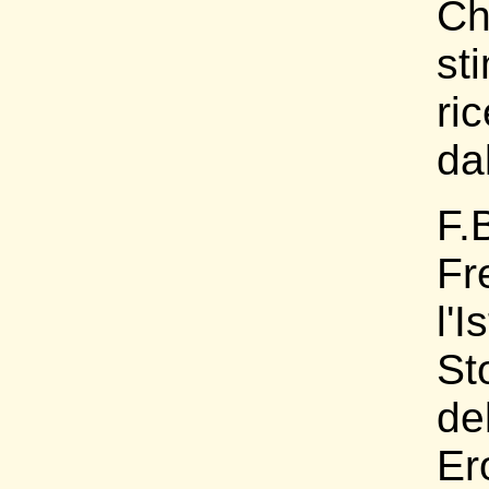
Ch
sti
ri
da
F
Fr
l'I
St
del
Er