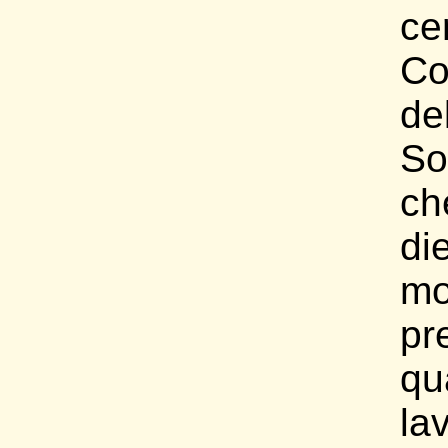
ce
Co
de
So
c
di
m
pr
qu
la