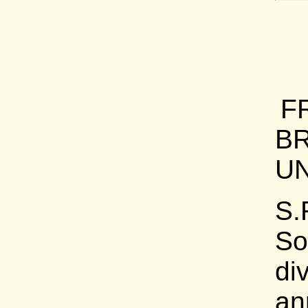
F
B
UN
S
So
di
an