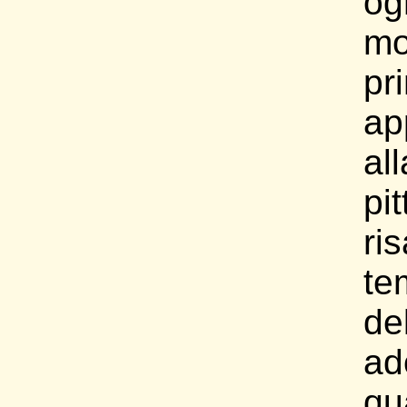
og
m
pr
ap
all
pit
ri
te
de
ad
qu