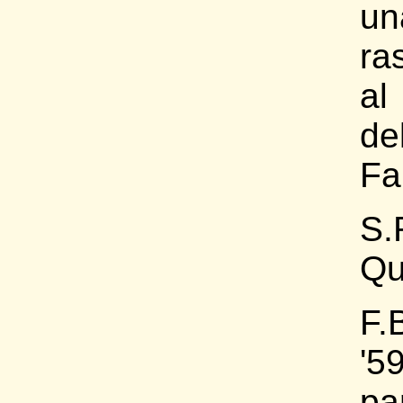
un
ra
al
de
Fa
S.
Qu
F.
'
pa