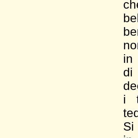
c
be
be
no
in
di
de
i 
te
Si