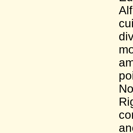
Al
c
di
mo
am
po
No
Ri
co
an