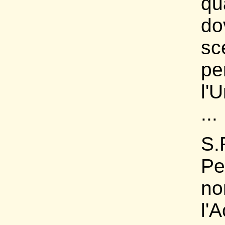
qu
do
sc
pe
l'U
...
S.
Pe
no
l'