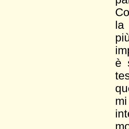
Co
l
pi
im
è 
t
qu
mi
in
mo