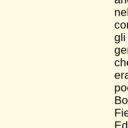
ne
co
gl
ge
ch
er
po
Bo
Fi
Ed