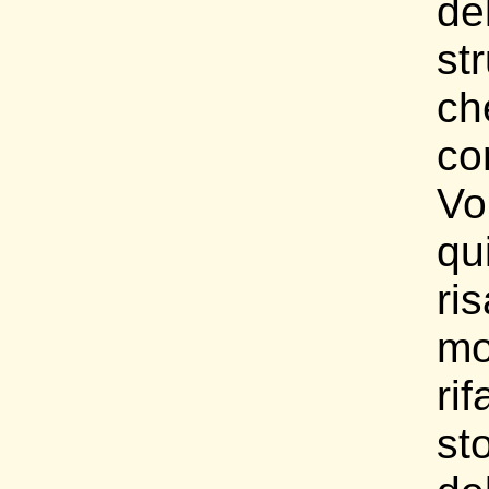
de
st
c
co
Vo
qu
ri
mo
ri
st