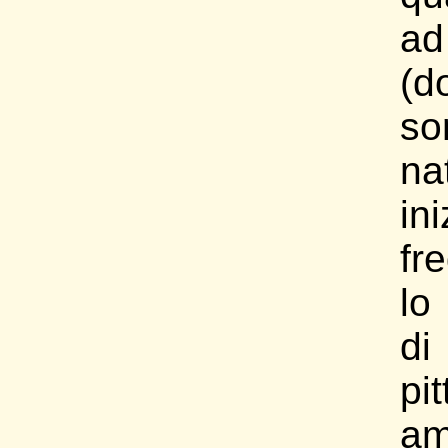
ad
(d
so
na
in
fr
lo
d
pit
am