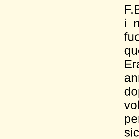
F.
i 
fuo
qu
Er
an
do
vo
pe
si