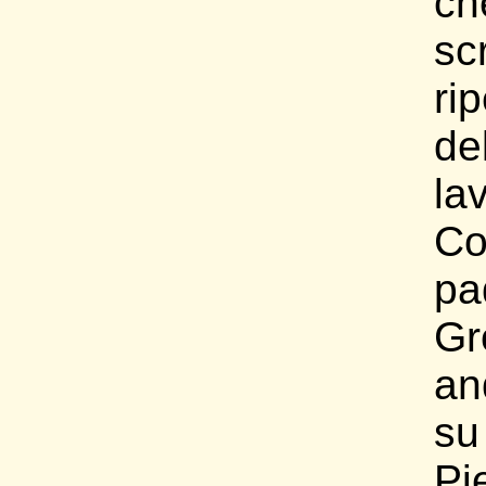
c
scr
ri
d
la
C
pa
Gr
an
s
Pi