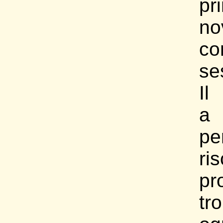
pr
no
co
se
Il
a 
pe
ri
pr
tr