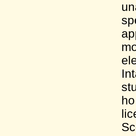
un
sp
ap
mo
el
In
st
ho
li
Sc