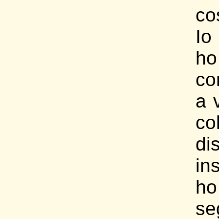
co
Io
ho
co
a 
col
di
in
ho
se