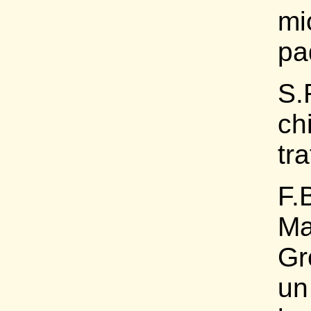
mi
pa
S.
chi
tr
F.
Ma
Gr
un