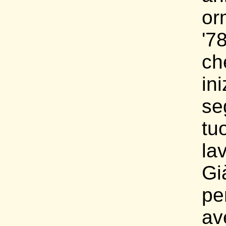
or
'7
c
in
se
tu
la
Gi
pe
av