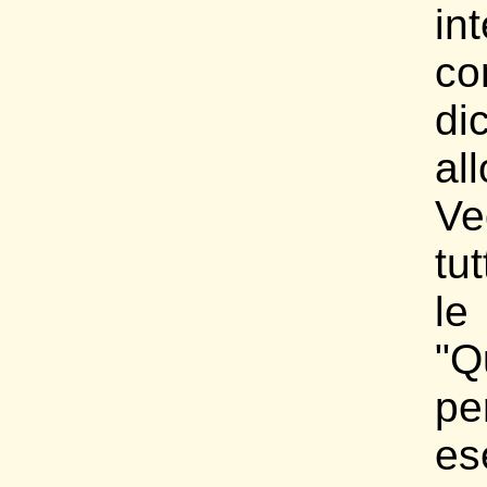
in
c
di
all
Ve
tut
le
"Q
pe
es