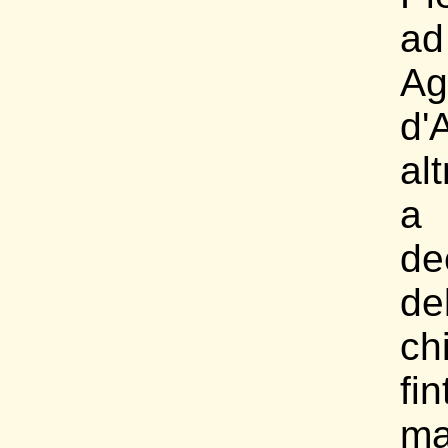
ad
Ag
d'
alt
a 
de
de
ch
fin
m