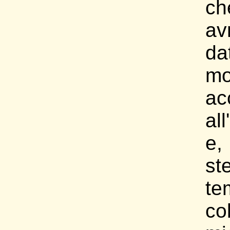
c
av
da
m
ac
al
e,
st
te
co