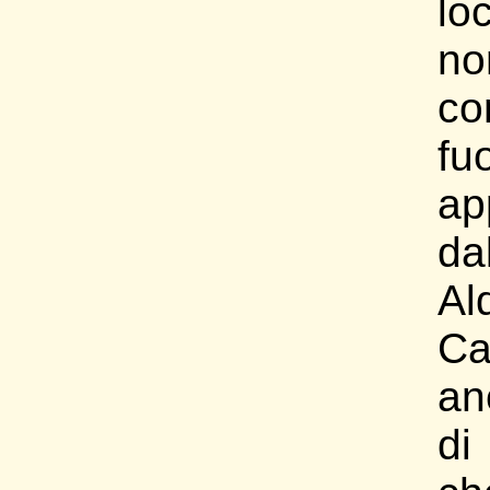
lo
no
co
fu
ap
da
Al
Ca
an
di