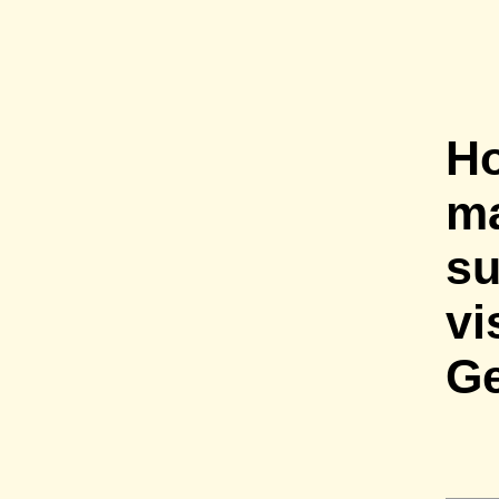
Ho
ma
su
vi
G