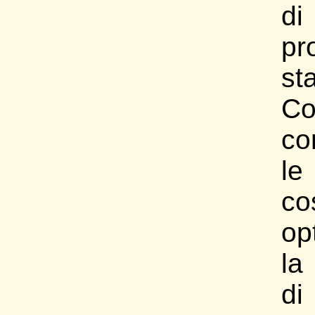
d
pr
sta
Co
co
l
co
op
la
di