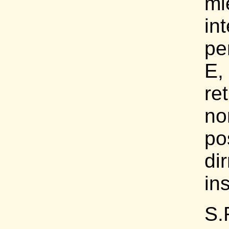
mi
in
pe
E,
re
no
po
di
in
S.