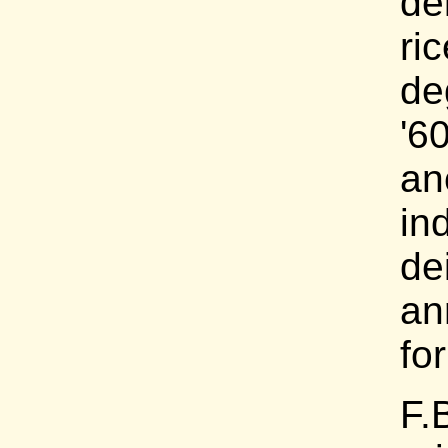
de
ri
de
'
an
ind
de
a
fo
F.