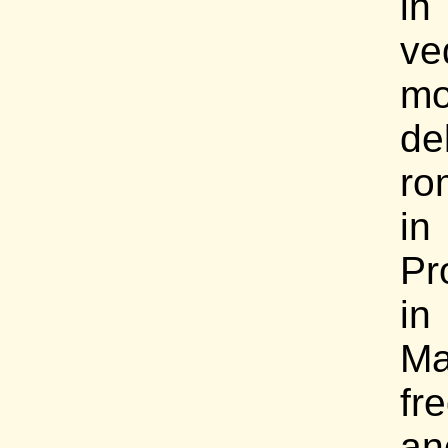
in
ve
mo
de
ro
in
Pr
in
M
fr
an